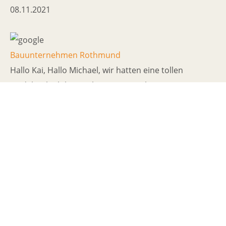
08.11.2021
Bauunternehmen Rothmund
Hallo Kai, Hallo Michael, wir hatten eine tollen
Mädelsurlaub bei Euch mit mega schönem
Sommerwetter. Wir hatten jeweils ein vierer Iglu und
waren rundum zufrieden. Sehr schön eingerichtet
und angelegt. Top Ausstattung, alles da was man so
braucht. Der Blick vom Bett aus auf den See ist
fantastisch. Die Grillstelle, die schöne Sauna und den
Badesee haben wir natürlich auch genützt, herrlich :).
Es hat alles geklappt von der Buchung bis zum
Auschecken. Wir kommen gerne wieder zu Euch,
vielleicht haben wir dann Glück und der Kiosk mit